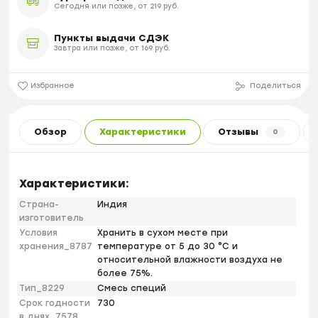
Сегодня или позже, от 219 руб.
Пункты выдачи СДЭК
Завтра или позже, от 169 руб.
Избранное
Поделиться
Обзор
Характеристики
Отзывы
0
Характеристики:
Страна-
Индия
изготовитель
Условия
Хранить в сухом месте при
хранения_8787
температуре от 5 до 30 °С и
относительной влажности воздуха не
более 75%.
Тип_8229
Смесь специй
Срок годности
730
в днях_7578