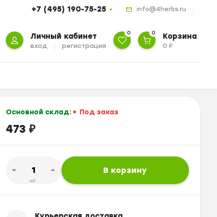
+7 (495) 190-75-25
info@4herbs.ru
0
0
Личный кабинет
Корзина
вход
регистрация
0
₽
Основной склад:
Под заказ
473
₽
В корзину
шт.
Курьерская доставка