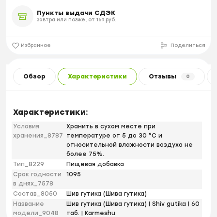
Пункты выдачи СДЭК
Завтра или позже, от 169 руб.
Избранное
Поделиться
Обзор
Характеристики
Отзывы
0
Характеристики:
Условия
Хранить в сухом месте при
хранения_8787
температуре от 5 до 30 °С и
относительной влажности воздуха не
более 75%.
Тип_8229
Пищевая добавка
Срок годности
1095
в днях_7578
Состав_8050
Шив гутика (Шива гутика)
Название
Шив гутика (Шива гутика) | Shiv gutika | 60
модели_9048
таб. | Karmeshu