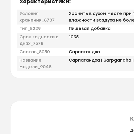
Характеристики:
Условия
Хранить в сухом месте при
хранения_8787
влажности воздуха не бол
Тип_8229
Пищевая добавка
Срок годности в
1095
днях_7578
Состав_8050
Сарпагандха
Название
Сарпагандха | Sarpgandha | 
модели_9048
К
Д