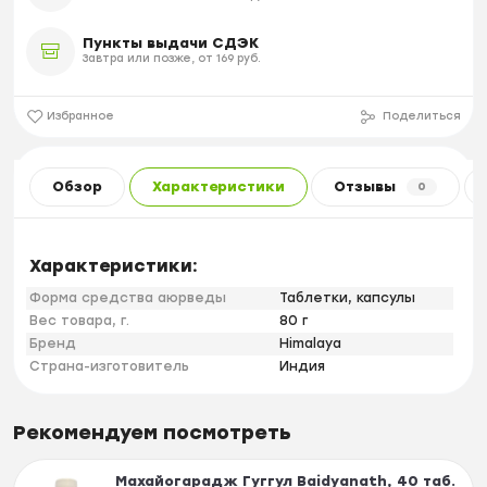
Пункты выдачи СДЭК
Завтра или позже, от 169 руб.
Избранное
Поделиться
Обзор
Характеристики
Отзывы
0
Характеристики:
Форма средства аюрведы
Таблетки, капсулы
Вес товара, г.
80 г
Бренд
Himalaya
Страна-изготовитель
Индия
Рекомендуем посмотреть
Махайогарадж Гуггул Baidyanath, 40 таб.