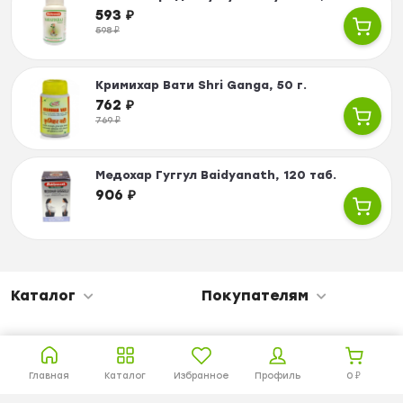
593
₽
598
₽
Кримихар Вати Shri Ganga, 50 г.
762
₽
769
₽
Медохар Гуггул Baidyanath, 120 таб.
906
₽
Каталог
Покупателям
Главная
Каталог
Избранное
Профиль
0
₽