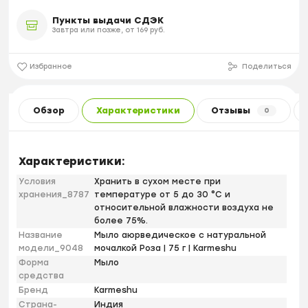
Пункты выдачи СДЭК
Завтра или позже, от 169 руб.
Избранное
Поделиться
Обзор
Характеристики
Отзывы
0
Характеристики:
Условия
Хранить в сухом месте при
хранения_8787
температуре от 5 до 30 °С и
относительной влажности воздуха не
более 75%.
Название
Мыло аюрведическое с натуральной
модели_9048
мочалкой Роза | 75 г | Karmeshu
Форма
Мыло
средства
Бренд
Karmeshu
Страна-
Индия