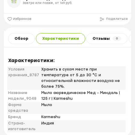
Завтра или позже, от 169 руб.
Избранное
Поделиться
Обзор
Характеристики
Отзывы
0
Характеристики:
Условия
Хранить в сухом месте при
хранения_8787
температуре от 5 до 30 °С и
относительной влажности воздуха не
более 75%.
Название
Мыло аюрведическое Мед - Миндаль |
модели_9048
125 г | Karmeshu
Форма
Мыло
средства
Бренд
Karmeshu
Страна-
Индия
изготовитель