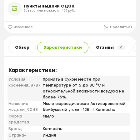
Пункты выдачи СДЭК
Завтра или позже, от 169 руб.
Избранное
Поделиться
Обзор
Характеристики
Отзывы
0
Характеристики:
Условия
Хранить в сухом месте при
хранения_8787
температуре от 5 до 30 °С и
относительной влажности воздуха не
более 75%.
Название
Мыло аюрведическое Активированный
модели_9048
бамбуковый уголь | 125 г | Karmeshu
Форма
Мыло
средства
Бренд
Karmeshu
Страна-
Индия