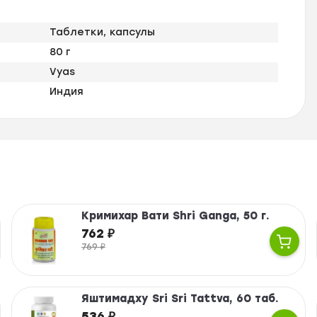
Таблетки, капсулы
80 г
Vyas
Индия
Кримихар Вати Shri Ganga, 50 г.
762
₽
769
₽
Яштимадху Sri Sri Tattva, 60 таб.
536
₽