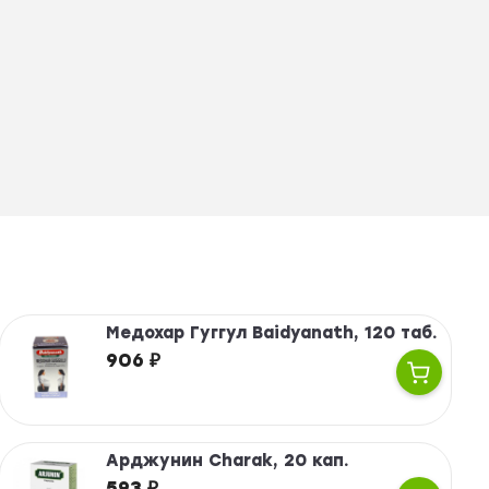
Медохар Гуггул Baidyanath, 120 таб.
906
₽
Арджунин Charak, 20 кап.
593
₽