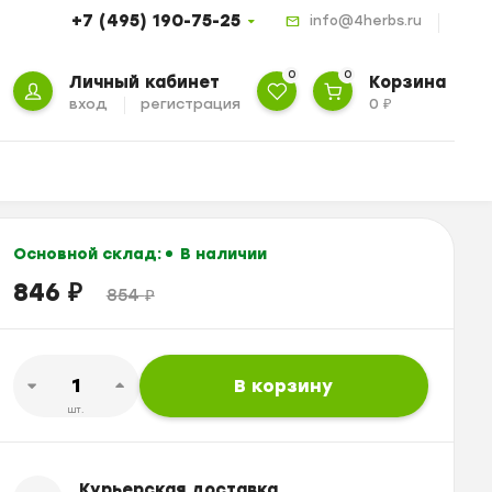
+7 (495) 190-75-25
info@4herbs.ru
0
0
Личный кабинет
Корзина
вход
регистрация
0
₽
Основной склад:
В наличии
846
₽
854
₽
В корзину
шт.
Курьерская доставка