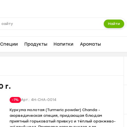
Найти
Специи
Продукты
Напитки
Ароматы
 г.
-1%
Арт.:
4H-CHA-0014
Куркума молотая (Turmeric powder) Chanda -
аюрведическая специя, придающая блюдам
приятный горьковатый привкус и тёплый оранжево-
жёлтый цвет. Приправа используется для