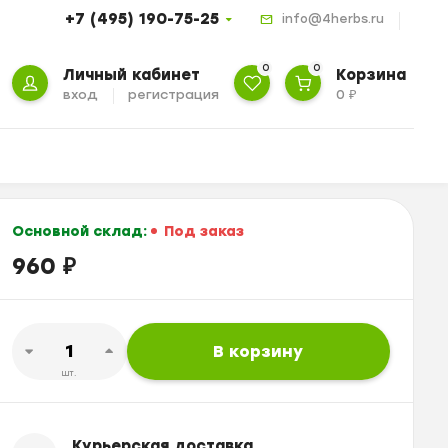
+7 (495) 190-75-25
info@4herbs.ru
0
0
Личный кабинет
Корзина
вход
регистрация
0
₽
Основной склад:
Под заказ
960
₽
В корзину
шт.
Курьерская доставка