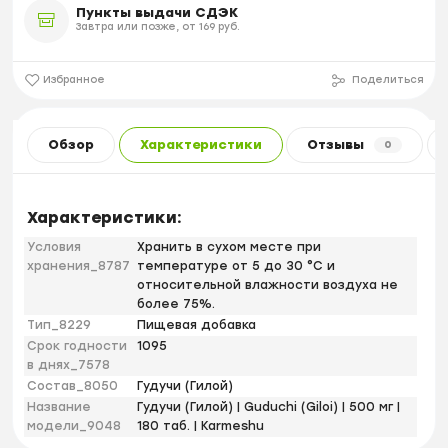
Пункты выдачи СДЭК
Завтра или позже, от 169 руб.
Избранное
Поделиться
Обзор
Характеристики
Отзывы
0
Характеристики:
Условия
Хранить в сухом месте при
хранения_8787
температуре от 5 до 30 °С и
относительной влажности воздуха не
более 75%.
Тип_8229
Пищевая добавка
Срок годности
1095
в днях_7578
Состав_8050
Гудучи (Гилой)
Название
Гудучи (Гилой) | Guduchi (Giloi) | 500 мг |
модели_9048
180 таб. | Karmeshu