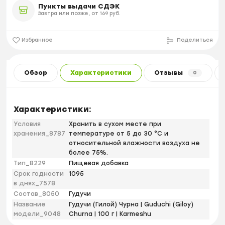
Пункты выдачи СДЭК
Завтра или позже, от 169 руб.
Избранное
Поделиться
Обзор
Характеристики
Отзывы
0
Характеристики:
Условия
Хранить в сухом месте при
хранения_8787
температуре от 5 до 30 °С и
относительной влажности воздуха не
более 75%.
Тип_8229
Пищевая добавка
Срок годности
1095
в днях_7578
Состав_8050
Гудучи
Название
Гудучи (Гилой) Чурна | Guduchi (Giloy)
модели_9048
Churna | 100 г | Karmeshu