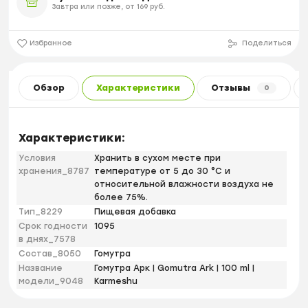
Завтра или позже, от 169 руб.
Избранное
Поделиться
Обзор
Характеристики
Отзывы
0
Характеристики:
Условия
Хранить в сухом месте при
хранения_8787
температуре от 5 до 30 °С и
относительной влажности воздуха не
более 75%.
Тип_8229
Пищевая добавка
Срок годности
1095
в днях_7578
Состав_8050
Гомутра
Название
Гомутра Арк | Gomutra Ark | 100 ml |
модели_9048
Karmeshu