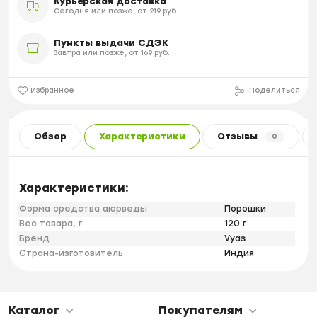
Курьерская доставка
Сегодня или позже, от 219 руб.
Пункты выдачи СДЭК
Завтра или позже, от 169 руб.
Избранное
Поделиться
Обзор
Характеристики
Отзывы
0
Характеристики:
Форма средства аюрведы
Порошки
Вес товара, г.
120 г
Бренд
Vyas
Страна-изготовитель
Индия
Каталог
Покупателям