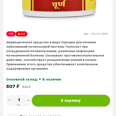
-1%
out
Арт.:
4H-VY-0022
Аюрведическое средство в виде порошка для лечения
заболеваний мочеполовой системы. Помогает при
затрудненном мочеиспускании, различных инфекциях,
мочекаменной болезни. Оказывает противовоспалительное
действие, способствует расщеплению камней в почках.
Применение этого средства обеспечивает комплексное
оздоровление организма.
Основной склад:
В наличии
507
₽
513
₽
В корзину
шт.