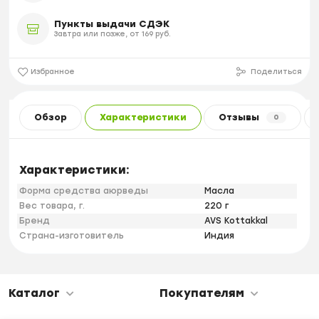
Пункты выдачи СДЭК
Завтра или позже, от 169 руб.
Избранное
Поделиться
Обзор
Характеристики
Отзывы
0
Характеристики:
Форма средства аюрведы
Масла
Вес товара, г.
220 г
Бренд
AVS Kottakkal
Страна-изготовитель
Индия
Каталог
Покупателям