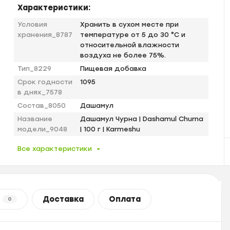
Характеристики:
Условия
Хранить в сухом месте при
хранения_8787
температуре от 5 до 30 °С и
относительной влажности
воздуха не более 75%.
Тип_8229
Пищевая добавка
Срок годности
1095
в днях_7578
Состав_8050
Дашамул
Название
Дашамул Чурна | Dashamul Churna
модели_9048
| 100 г | Karmeshu
Все характеристики
Доставка
Оплата
0