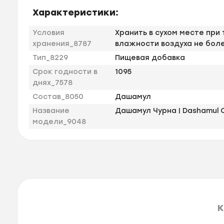
Характеристики:
Условия
Хранить в сухом месте при
хранения_8787
влажности воздуха не бол
Тип_8229
Пищевая добавка
Срок годности в
1095
днях_7578
Состав_8050
Дашамул
Название
Дашамул Чурна | Dashamul Ch
модели_9048
К