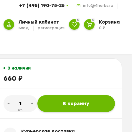
+7 (495) 190-75-25
info@4herbs.ru
0
0
Личный кабинет
Корзина
вход
регистрация
0
₽
В наличии
660
₽
В корзину
шт.
Курьерская доставка