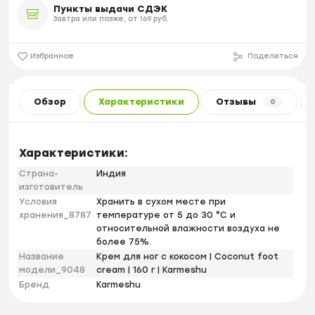
Пункты выдачи СДЭК
Завтра или позже, от 169 руб.
Избранное
Поделиться
Обзор
Характеристики
Отзывы
0
Характеристики:
Страна-
Индия
изготовитель
Условия
Хранить в сухом месте при
хранения_8787
температуре от 5 до 30 °С и
относительной влажности воздуха не
более 75%.
Название
Крем для ног с кокосом | Coconut foot
модели_9048
cream | 160 г | Karmeshu
Бренд
Karmeshu