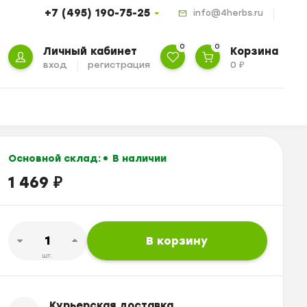
+7 (495) 190-75-25
info@4herbs.ru
0
0
Личный кабинет
Корзина
вход
регистрация
0
₽
Основной склад:
В наличии
1 469
₽
В корзину
шт.
Курьерская доставка