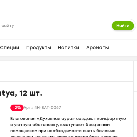
Найти
Специи
Продукты
Напитки
Ароматы
tya, 12 шт.
-2%
Арт.:
4H-SAT-0067
Благовония «Духовная аура» создают комфортную
и уютную обстановку, выступают бесценным
помощником при необходимости снять болевые
ощущении, улучшить ауру во время йоги, хорошо