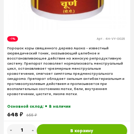
-1%
Арт.:
4H-VY-0025
Порошок коры священного дерева Ашока - известный
аюрведический тоник, оказывающий целебное и
восстанавливающее действие на женскую репродуктивную
систему. Препарат позволяет нормализовать менструальный
цикл, останавливает чрезмерные менструальные
кровотечения, смягчает симптомы предменструального
синдрома. Препарат обладает сильным антибактериальным и
противоопухолевым действием и прописывается при
воспалительных состояниях матки, бели, внутреннем
кровотечении, цистите, миоме матки.
Основной склад:
В наличии
648
₽
655
₽
В корзину