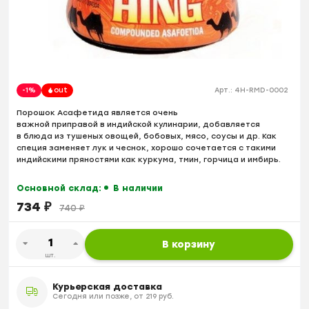
-1%
out
Арт.:
4H-RMD-0002
Порошок Асафетида является очень
важной приправой в индийской кулинарии, добавляется
в блюда из тушеных овощей, бобовых, мясо, соусы и др. Как
специя заменяет лук и чеснок, хорошо сочетается с такими
индийскими пряностями как куркума, тмин, горчица и имбирь.
Основной склад:
В наличии
734
₽
740
₽
В корзину
шт.
Курьерская доставка
Сегодня или позже, от 219 руб.