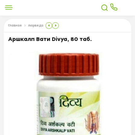
Главная
Аюрведа
Аршкалп Вати Divya, 80 таб.